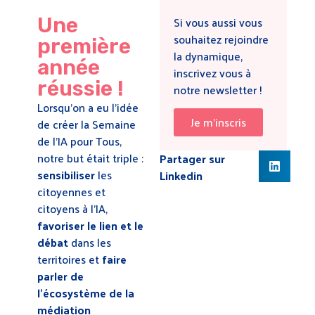
Si vous aussi vous
Une
souhaitez rejoindre
première
la dynamique,
année
inscrivez vous à
réussie !
notre newsletter !
Lorsqu’on a eu l’idée
Je m'inscris
de créer la Semaine
de l’IA pour Tous,
notre but était triple :
Partager sur
sensibiliser
les
Linkedin
citoyennes et
citoyens à l’IA,
favoriser le lien et le
débat
dans les
territoires et
faire
parler de
l’écosystème de la
médiation